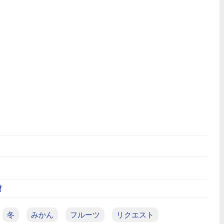
材
冬
みかん
フルーツ
リクエスト