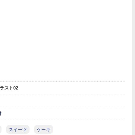
ラスト02
材
スイーツ
ケーキ