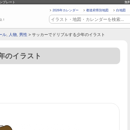
テンプレート
無
2026年カレンダー
都道府県別地図
白地図
上！
ール
,
人物
,
男性
> サッカーでドリブルする少年のイラスト
年のイラスト