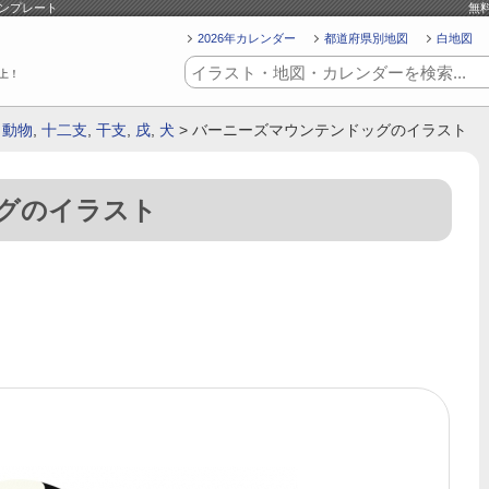
テンプレート
無
2026年カレンダー
都道府県別地図
白地図
上！
,
動物
,
十二支
,
干支
,
戌
,
犬
> バーニーズマウンテンドッグのイラスト
グのイラスト