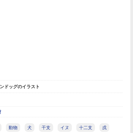
ンドッグのイラスト
材
動物
犬
干支
イヌ
十二支
戌