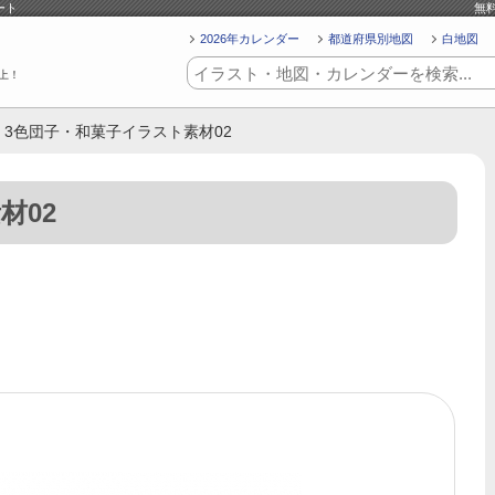
ート
無
2026年カレンダー
都道府県別地図
白地図
上！
> 3色団子・和菓子イラスト素材02
材02