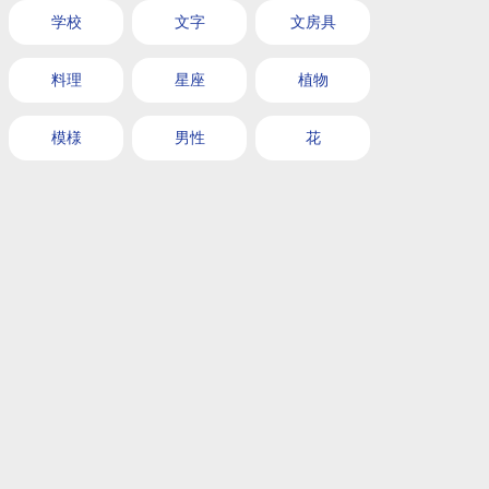
学校
文字
文房具
料理
星座
植物
模様
男性
花