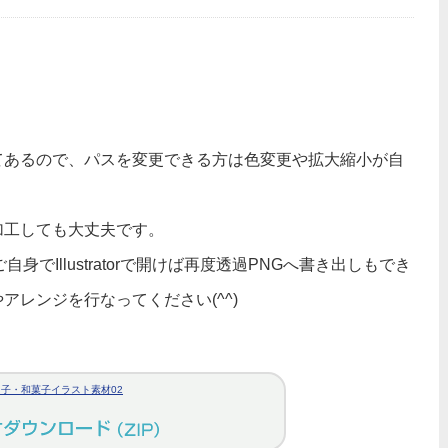
てあるので、パスを変更できる方は色変更や拡大縮小が自
加工しても大丈夫です。
でIllustratorで開けば再度透過PNGへ書き出しもでき
レンジを行なってください(^^)
団子・和菓子イラスト素材02