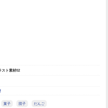
ラスト素材02
材
菓子
団子
だんご