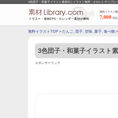
3色団子・和菓子イラスト素材02 | イラスト無料・かわいいテンプレ
無料イラスト数
7,000
点以
無料イラストTOP
>
だんご
,
団子
,
甘味
,
菓子
,
食べ物
3色団子・和菓子イラスト素
スポンサーリンク