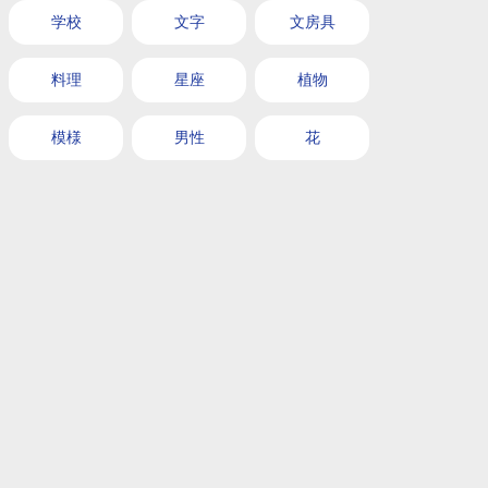
学校
文字
文房具
料理
星座
植物
模様
男性
花