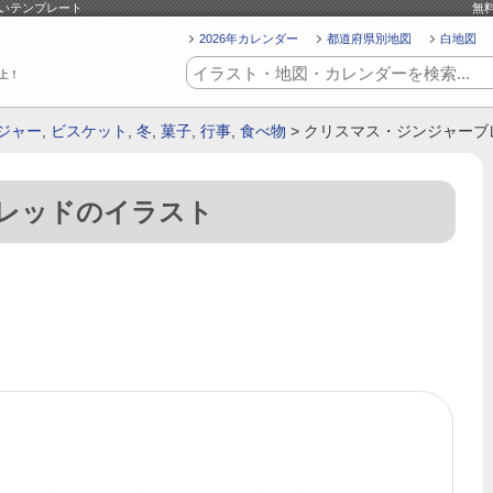
いいテンプレート
無
2026年カレンダー
都道府県別地図
白地図
上！
ジャー
,
ビスケット
,
冬
,
菓子
,
行事
,
食べ物
> クリスマス・ジンジャー
レッドのイラスト