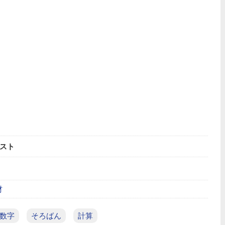
スト
材
数字
そろばん
計算