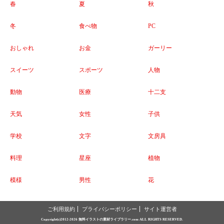
春
夏
秋
冬
食べ物
PC
おしゃれ
お金
ガーリー
スイーツ
スポーツ
人物
動物
医療
十二支
天気
女性
子供
学校
文字
文房具
料理
星座
植物
模様
男性
花
ご利用規約
プライバシーポリシー
サイト運営者
Copyright(c)2012-2026
無料イラストの素材ライブラリー.com
ALL RIGHTS RESERVED.