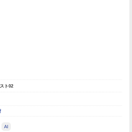
スト02
材
AI