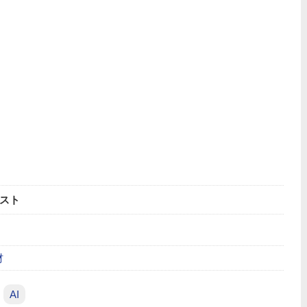
スト
材
AI