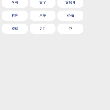
学校
文字
文房具
料理
星座
植物
模様
男性
花