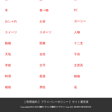
冬
食べ物
PC
おしゃれ
お金
ガーリー
スイーツ
スポーツ
人物
動物
医療
十二支
天気
女性
子供
学校
文字
文房具
料理
星座
植物
模様
男性
花
ご利用規約
プライバシーポリシー
サイト運営者
Copyright(c)2012-2026
無料イラストの素材ライブラリー.com
ALL RIGHTS RESERVED.