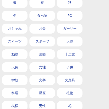
春
夏
秋
冬
食べ物
PC
おしゃれ
お金
ガーリー
スイーツ
スポーツ
人物
動物
医療
十二支
天気
女性
子供
学校
文字
文房具
料理
星座
植物
模様
男性
花