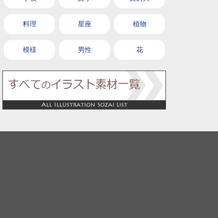
料理
星座
植物
模様
男性
花