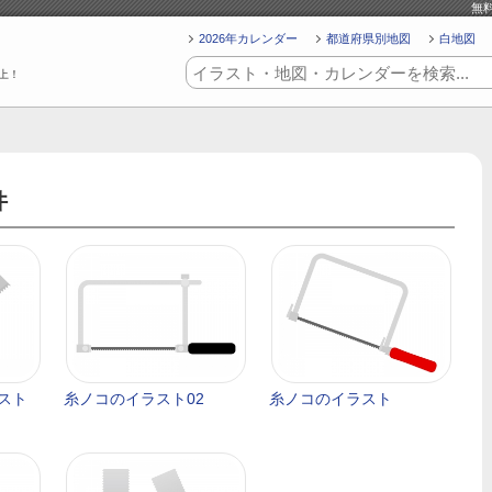
無
2026年カレンダー
都道府県別地図
白地図
上！
件
スト
糸ノコのイラスト02
糸ノコのイラスト