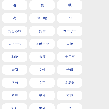
春
夏
秋
冬
食べ物
PC
おしゃれ
お金
ガーリー
スイーツ
スポーツ
人物
動物
医療
十二支
天気
女性
子供
学校
文字
文房具
料理
星座
植物
模様
男性
花