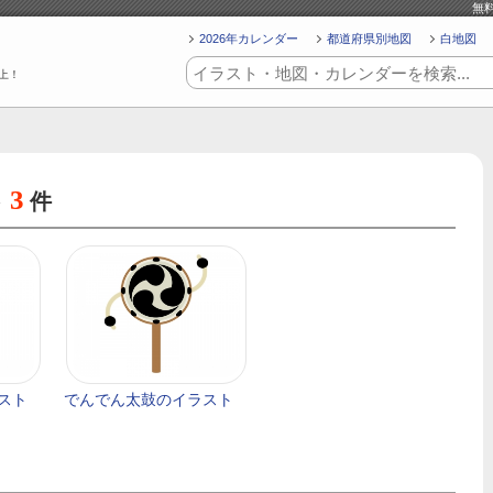
無
2026年カレンダー
都道府県別地図
白地図
上！
3
ト
件
スト
でんでん太鼓のイラスト