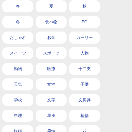
春
夏
秋
冬
食べ物
PC
おしゃれ
お金
ガーリー
スイーツ
スポーツ
人物
動物
医療
十二支
天気
女性
子供
学校
文字
文房具
料理
星座
植物
模様
男性
花