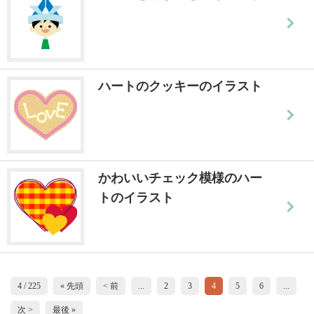
ハートのクッキーのイラスト
かわいいチェック模様のハー
トのイラスト
4 / 225
« 先頭
< 前
...
2
3
4
5
6
...
次 >
最後 »