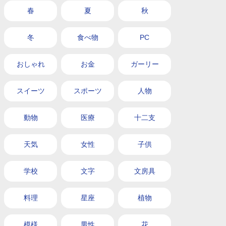
春
夏
秋
冬
食べ物
PC
おしゃれ
お金
ガーリー
スイーツ
スポーツ
人物
動物
医療
十二支
天気
女性
子供
学校
文字
文房具
料理
星座
植物
模様
男性
花