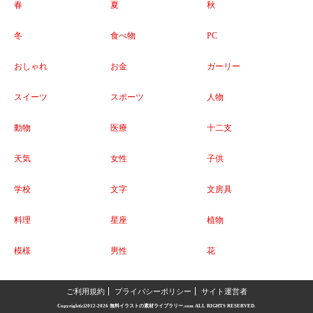
春
夏
秋
冬
食べ物
PC
おしゃれ
お金
ガーリー
スイーツ
スポーツ
人物
動物
医療
十二支
天気
女性
子供
学校
文字
文房具
料理
星座
植物
模様
男性
花
ご利用規約
プライバシーポリシー
サイト運営者
Copyright(c)2012-2026
無料イラストの素材ライブラリー.com
ALL RIGHTS RESERVED.