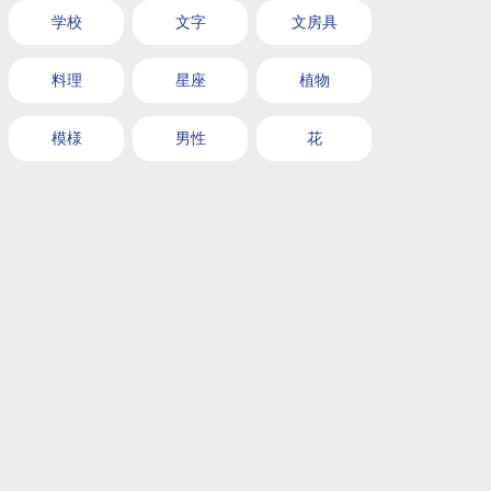
学校
文字
文房具
料理
星座
植物
模様
男性
花