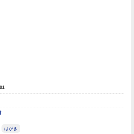
01
材
はがき