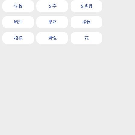
学校
文字
文房具
料理
星座
植物
模様
男性
花