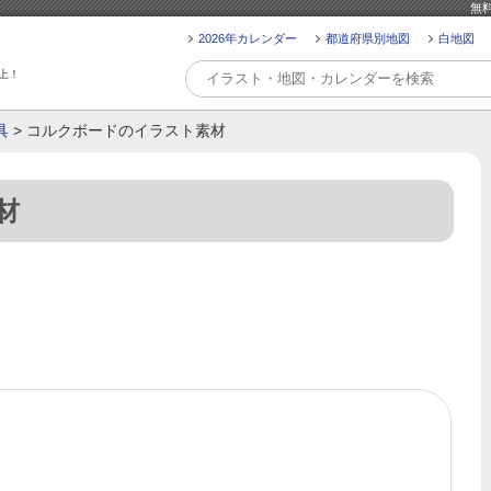
無
2026年カレンダー
都道府県別地図
白地図
上！
具
> コルクボードのイラスト素材
材