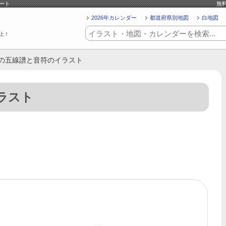
ート
無
2026年カレンダー
都道府県別地図
白地図
上！
ンの五線譜と音符のイラスト
ラスト