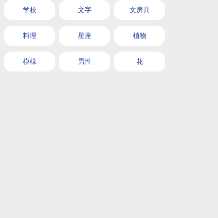
学校
文字
文房具
料理
星座
植物
模様
男性
花