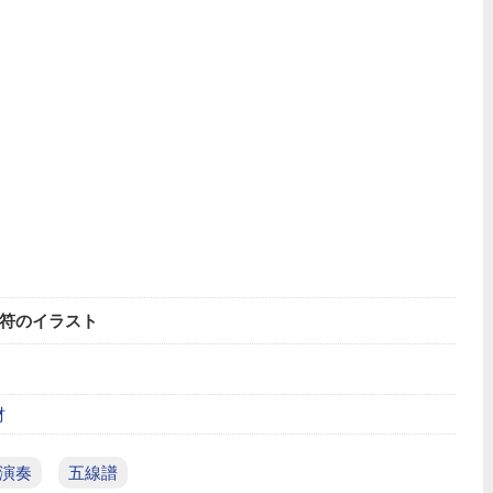
符のイラスト
材
演奏
五線譜