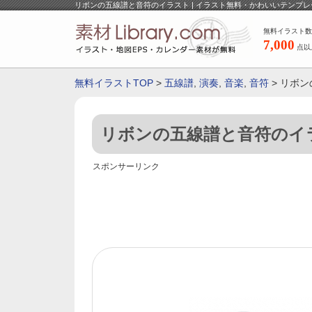
リボンの五線譜と音符のイラスト | イラスト無料・かわいいテンプレ
無料イラスト数
7,000
点以
無料イラストTOP
>
五線譜
,
演奏
,
音楽
,
音符
> リボ
リボンの五線譜と音符のイ
スポンサーリンク