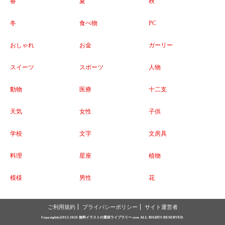
春
夏
秋
冬
食べ物
PC
おしゃれ
お金
ガーリー
スイーツ
スポーツ
人物
動物
医療
十二支
天気
女性
子供
学校
文字
文房具
料理
星座
植物
模様
男性
花
ご利用規約
プライバシーポリシー
サイト運営者
Copyright(c)2012-2026
無料イラストの素材ライブラリー.com
ALL RIGHTS RESERVED.