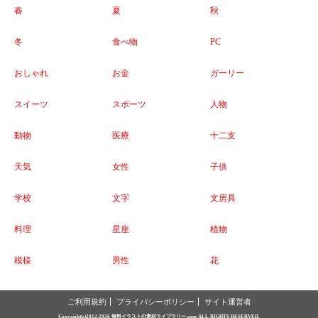
春
夏
秋
冬
食べ物
PC
おしゃれ
お金
ガーリー
スイーツ
スポーツ
人物
動物
医療
十二支
天気
女性
子供
学校
文字
文房具
料理
星座
植物
模様
男性
花
ご利用規約
プライバシーポリシー
サイト運営者
Copyright(c)2012-2026
無料イラストの素材ライブラリー.com
ALL RIGHTS RESERVED.