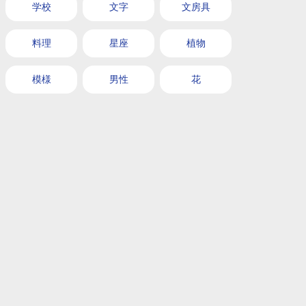
学校
文字
文房具
料理
星座
植物
模様
男性
花