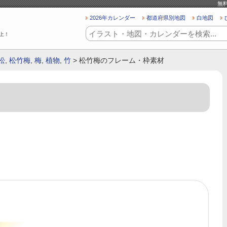
無
2026年カレンダー
都道府県別地図
白地図
上！
松
,
松竹梅
,
梅
,
植物
,
竹
> 松竹梅のフレーム・枠素材