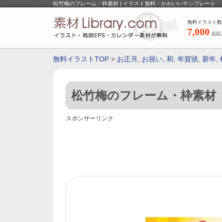
松竹梅のフレーム・枠素材 | イラスト無料・かわいいテンプレート
無料イラスト数
7,000
点以
無料イラストTOP
>
お正月
,
お祝い
,
和
,
年賀状
,
新年
,
松竹梅のフレーム・枠素材
スポンサーリンク