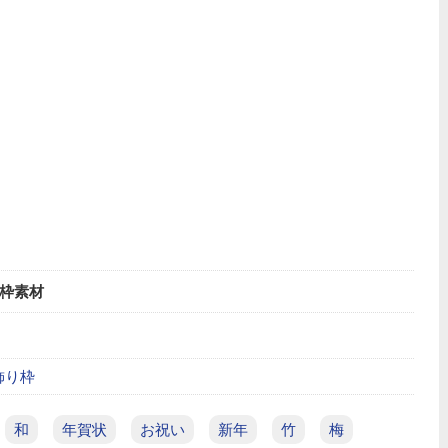
枠素材
飾り枠
和
年賀状
お祝い
新年
竹
梅