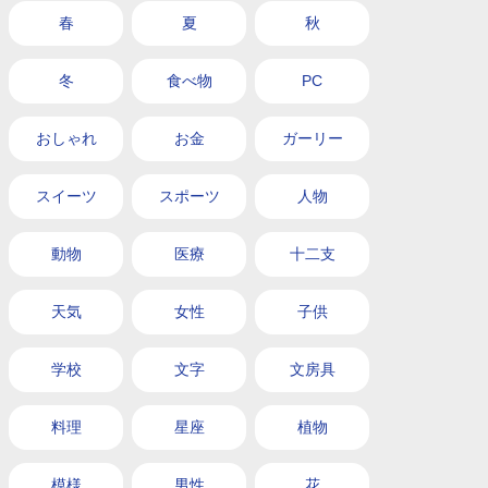
春
夏
秋
冬
食べ物
PC
おしゃれ
お金
ガーリー
スイーツ
スポーツ
人物
動物
医療
十二支
天気
女性
子供
学校
文字
文房具
料理
星座
植物
模様
男性
花