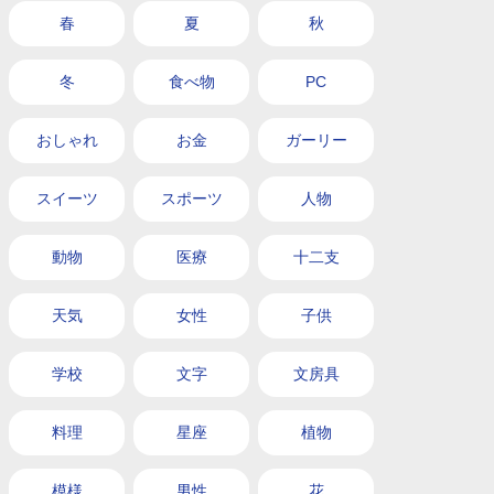
春
夏
秋
冬
食べ物
PC
おしゃれ
お金
ガーリー
スイーツ
スポーツ
人物
動物
医療
十二支
天気
女性
子供
学校
文字
文房具
料理
星座
植物
模様
男性
花