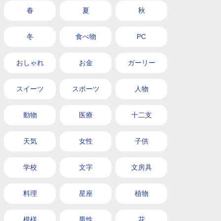
春
夏
秋
冬
食べ物
PC
おしゃれ
お金
ガーリー
スイーツ
スポーツ
人物
動物
医療
十二支
天気
女性
子供
学校
文字
文房具
料理
星座
植物
模様
男性
花