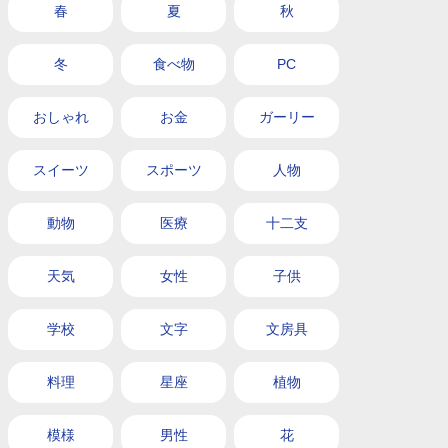
春
夏
秋
冬
食べ物
PC
おしゃれ
お金
ガーリー
スイーツ
スポーツ
人物
動物
医療
十二支
天気
女性
子供
学校
文字
文房具
料理
星座
植物
模様
男性
花