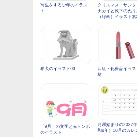
写生をする少年のイラス
クリスマス・サンタ
ト
ナカイと靴下のぬり
（線画）イラスト素
狛犬のイラスト03
口紅・化粧品イラス
材
月曜始まりの2027
「9月」の文字と赤トンボ
和9年）10月のカレ
のイラスト