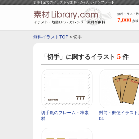
切手 | 全てのイラストが無料・かわいいテンプレート
無料イラスト数
7,000
点以
無料イラストTOP
> 切手
5
「切手」に関するイラスト
件
切手風のフレーム・枠素
封筒・郵便イラスト
材
04