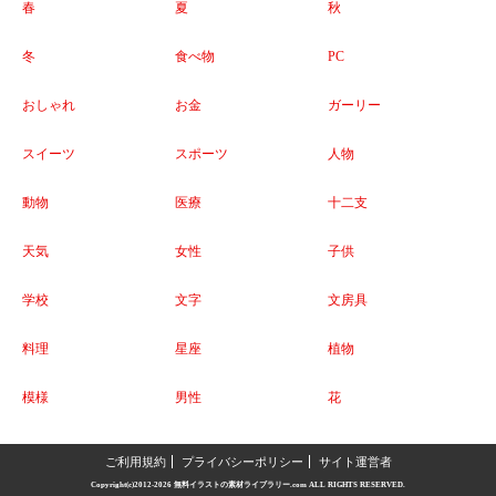
春
夏
秋
冬
食べ物
PC
おしゃれ
お金
ガーリー
スイーツ
スポーツ
人物
動物
医療
十二支
天気
女性
子供
学校
文字
文房具
料理
星座
植物
模様
男性
花
ご利用規約
プライバシーポリシー
サイト運営者
Copyright(c)2012-2026
無料イラストの素材ライブラリー.com
ALL RIGHTS RESERVED.