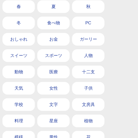
春
夏
秋
冬
食べ物
PC
おしゃれ
お金
ガーリー
スイーツ
スポーツ
人物
動物
医療
十二支
天気
女性
子供
学校
文字
文房具
料理
星座
植物
模様
男性
花