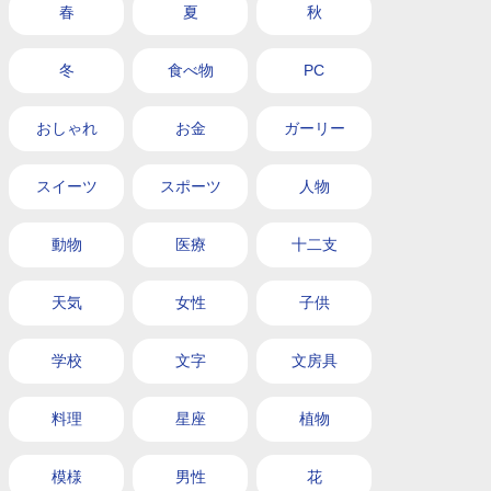
春
夏
秋
冬
食べ物
PC
おしゃれ
お金
ガーリー
スイーツ
スポーツ
人物
動物
医療
十二支
天気
女性
子供
学校
文字
文房具
料理
星座
植物
模様
男性
花