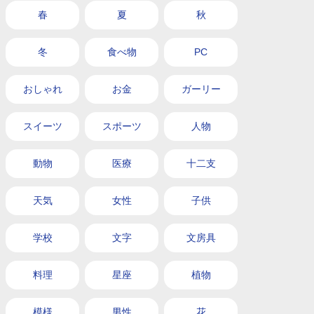
春
夏
秋
冬
食べ物
PC
おしゃれ
お金
ガーリー
スイーツ
スポーツ
人物
動物
医療
十二支
天気
女性
子供
学校
文字
文房具
料理
星座
植物
模様
男性
花