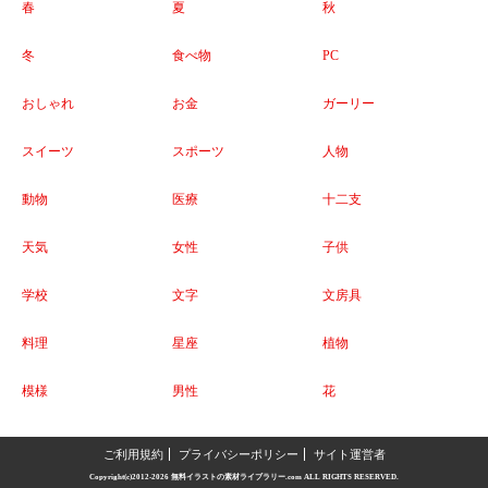
春
夏
秋
冬
食べ物
PC
おしゃれ
お金
ガーリー
スイーツ
スポーツ
人物
動物
医療
十二支
天気
女性
子供
学校
文字
文房具
料理
星座
植物
模様
男性
花
ご利用規約
プライバシーポリシー
サイト運営者
Copyright(c)2012-2026
無料イラストの素材ライブラリー.com
ALL RIGHTS RESERVED.