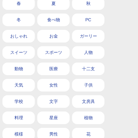
春
夏
秋
冬
食べ物
PC
おしゃれ
お金
ガーリー
スイーツ
スポーツ
人物
動物
医療
十二支
天気
女性
子供
学校
文字
文房具
料理
星座
植物
模様
男性
花