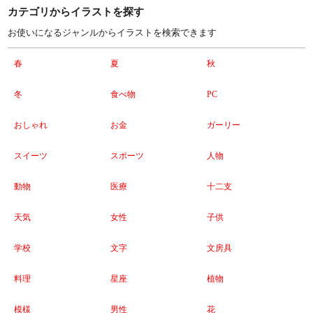
カテゴリからイラストを探す
お使いになるジャンルからイラストを検索できます
春
夏
秋
冬
食べ物
PC
おしゃれ
お金
ガーリー
スイーツ
スポーツ
人物
動物
医療
十二支
天気
女性
子供
学校
文字
文房具
料理
星座
植物
模様
男性
花