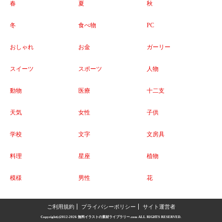
春
夏
秋
冬
食べ物
PC
おしゃれ
お金
ガーリー
スイーツ
スポーツ
人物
動物
医療
十二支
天気
女性
子供
学校
文字
文房具
料理
星座
植物
模様
男性
花
ご利用規約
プライバシーポリシー
サイト運営者
Copyright(c)2012-2026
無料イラストの素材ライブラリー.com
ALL RIGHTS RESERVED.